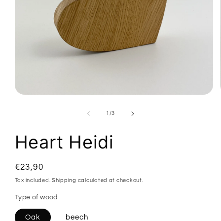
Open
media
1
of
1
/
3
in
modal
Heart Heidi
Regular
€23,90
price
Tax included.
Shipping
calculated at checkout.
Type of wood
Oak
beech