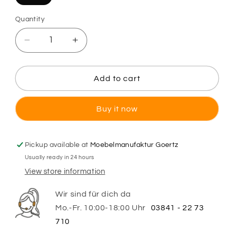
Quantity
Decrease
Increase
quantity
quantity
for
for
Heart
Heart
Add to cart
Heidi
Heidi
Buy it now
Pickup available at
Moebelmanufaktur Goertz
Usually ready in 24 hours
View store information
Wir sind für dich da
Mo.-Fr. 10:00-18:00 Uhr
03841 - 22 73
710