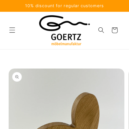
Skip to
10% discount for regular customers
content
Cart
Skip to
product
information