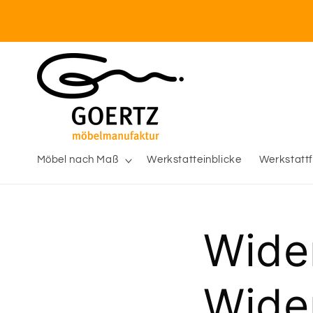
Direkt
zum
Inhalt
Möbel nach Maß
Werkstatteinblicke
Werkstatt
Wide
Wide