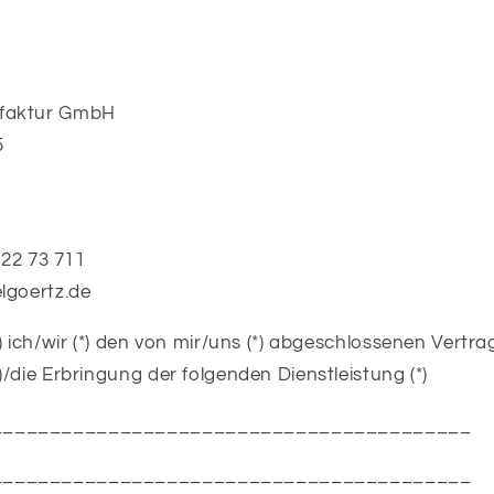
faktur GmbH
5
 22 73 711
lgoertz.de
) ich/wir (*) den von mir/uns (*) abgeschlossenen Vertr
/die Erbringung der folgenden Dienstleistung (*)
_________________________________________
_________________________________________