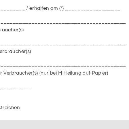
___________ / erhalten am (*) __________________
__________________________________________
raucher(s)
__________________________________________
Verbraucher(s)
__________________________________________
r Verbraucher(s) (nur bei Mitteilung auf Papier)
___________
streichen