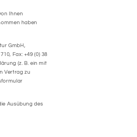
 von Ihnen
 genommen haben
ktur GmbH,
710, Fax: +49 (0) 38
ärung (z. B. ein mit
en Vertrag zu
sformular
r die Ausübung des