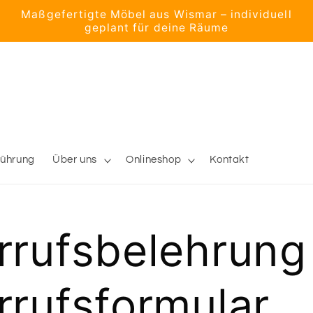
Maßgefertigte Möbel aus Wismar – individuell
geplant für deine Räume
führung
Über uns
Onlineshop
Kontakt
rrufsbelehrung
rrufsformular