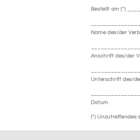
Bestellt am (*) _
______________
Name des/der Verb
______________
Anschrift des/der 
______________
Unterschrift des/de
______________
Datum
(*) Unzutreffendes 