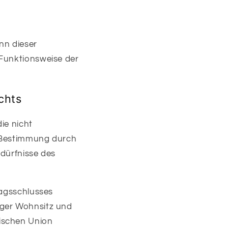
nn dieser
 Funktionsweise der
chts
ie nicht
er Bestimmung durch
edürfnisse des
ragsschlusses
iger Wohnsitz und
ischen Union