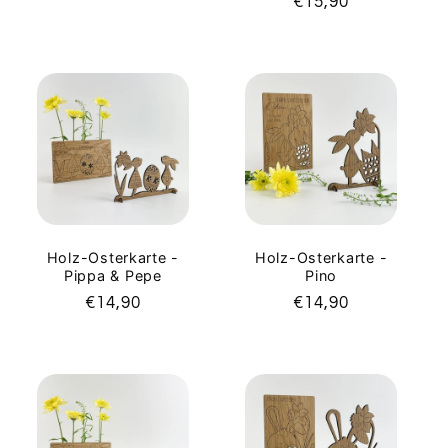
Normaler
€15,90
Preis
Preis
Holz-Osterkarte -
Holz-Osterkarte -
Pippa & Pepe
Pino
Normaler
€14,90
Normaler
€14,90
Preis
Preis