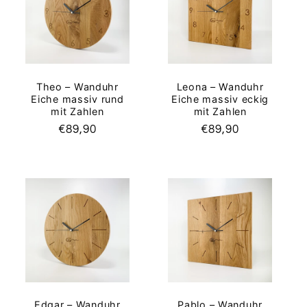
Leona – Wanduhr
Theo – Wanduhr
Eiche massiv eckig
Eiche massiv rund
mit Zahlen
mit Zahlen
Normaler
€89,90
Normaler
€89,90
Preis
Preis
Edgar – Wanduhr
Pablo – Wanduhr