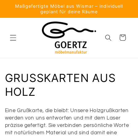
Direkt
Maßgefertigte Möbel aus Wismar – individuell
zum
geplant für deine Räume
Inhalt
Warenkorb
K
GRUSSKARTEN AUS
a
HOLZ
t
Eine Grußkarte, die bleibt: Unsere Holzgrußkarten
e
werden von uns entworfen und mit dem Laser
präzise gefertigt. Sie verbinden persönliche Worte
g
mit natürlichem Material und sind damit eine