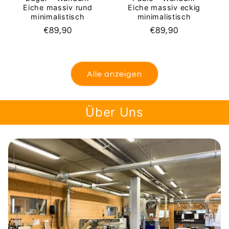
Eiche massiv rund
Eiche massiv eckig
minimalistisch
minimalistisch
Normaler
€89,90
Normaler
€89,90
Preis
Preis
Alle anzeigen
Über Uns