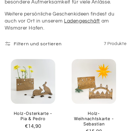
besondere Aufmerksamkeit für viele Anlässe.
o
Weitere persönliche Geschenkideen findest du
r
auch vor Ort in unserem
Ladengeschäft
am
Wismarer Hafen.
i
e
Filtern und sortieren
7 Produkte
:
Holz-Osterkarte -
Holz-
Pia & Pedro
Weihnachtskarte -
Sebastian
Normaler
€14,90