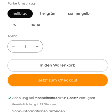
Farbe Umschlag
hellblau
hellgrün
sonnengelb
rot
natur
Anzahl
Verringere
Erhöhe
die
die
Menge
Menge
für
für
In den Warenkorb
Holz-
Holz-
Osterkarte
Osterkarte
Jetzt zum Checkout
-
-
Pippa
Pippa
&amp;
&amp;
Pepe
Pepe
Abholung bei
Moebelmanufaktur Goertz
verfügbar
Gewöhnlich fertig in 24 Stunden
Shop-Informationen anzeigen