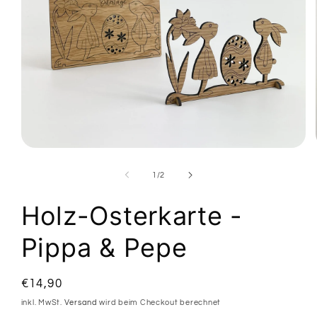
Medien
1
in
von
1
/
2
Modal
öffnen
Holz-Osterkarte -
Pippa & Pepe
Normaler
€14,90
Preis
inkl. MwSt.
Versand
wird beim Checkout berechnet