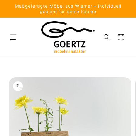
Direkt
Maßgefertigte Möbel aus Wismar – individuell
zum
geplant für deine Räume
Inhalt
Warenkorb
oduktinformationen
ringen