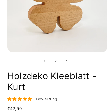
Medien
1
in
von
1
/
5
Modal
öffnen
Holzdeko Kleeblatt -
Kurt
1 Bewertung
Normaler
€42,90