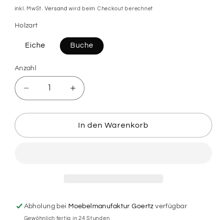
Preis
inkl. MwSt.
Versand
wird beim Checkout berechnet
Holzart
Eiche
Buche
Anzahl
Verringere
Erhöhe
die
die
Menge
Menge
für
für
In den Warenkorb
Holzdeko
Holzdeko
Kleeblatt
Kleeblatt
-
-
Kurt
Kurt
Abholung bei
Moebelmanufaktur Goertz
verfügbar
Gewöhnlich fertig in 24 Stunden