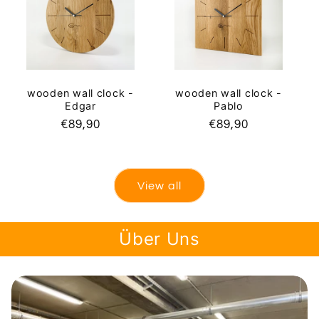
wooden wall clock -
wooden wall clock -
Edgar
Pablo
Regular
€89,90
Regular
€89,90
price
price
View all
Über Uns