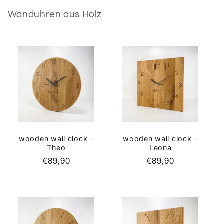
Wanduhren aus Holz
wooden wall clock -
wooden wall clock -
Leona
Theo
Regular
€89,90
Regular
€89,90
price
price