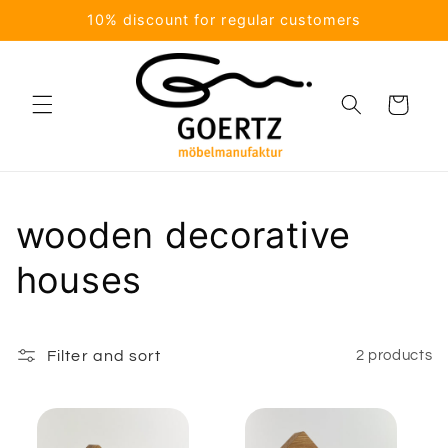
Skip to
10% discount for regular customers
content
Cart
C
wooden decorative
o
houses
l
l
Filter and sort
2 products
e