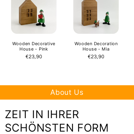
c
t
i
o
Wooden Decorative
Wooden Decoration
House - Pink
House - Mia
n
Regular
€23,90
Regular
€23,90
price
price
:
About Us
ZEIT IN IHRER
SCHÖNSTEN FORM