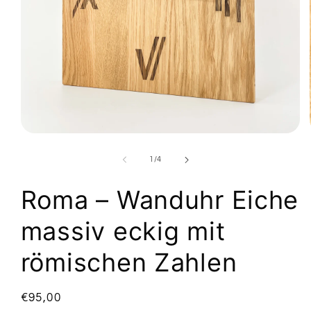
Open
media
1
of
1
/
4
in
modal
Roma – Wanduhr Eiche
massiv eckig mit
römischen Zahlen
Regular
€95,00