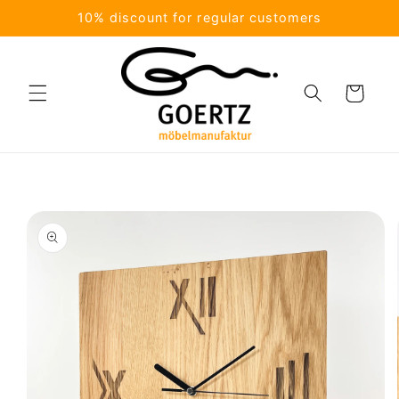
Skip to
10% discount for regular customers
content
Cart
Skip to
product
information