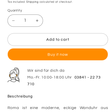
price
Tax included.
Shipping
calculated at checkout.
Quantity
Decrease
Increase
quantity
quantity
for
for
Roma
Roma
Add to cart
–
–
Wanduhr
Wanduhr
Buy it now
Eiche
Eiche
massiv
massiv
eckig
eckig
Wir sind für dich da
mit
mit
Mo.-Fr. 10:00-18:00 Uhr
03841 - 22 73
römischen
römischen
Zahlen
Zahlen
710
Beschreibung
Roma ist eine moderne, eckige Wanduhr aus