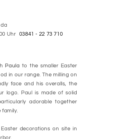
h da
:00 Uhr
03841 - 22 73 710
th
Paula
to the smaller Easter
d in our range. The milling on
dly face and his overalls, the
r logo. Paul is made of solid
rticularly adorable together
 family.
 Easter decorations on site in
rbor.