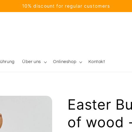
10% discount for regular customers
führung
Über uns
Onlineshop
Kontakt
Easter B
of wood 