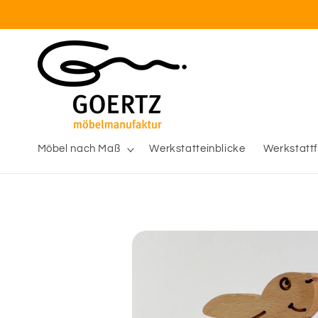
Skip to
content
Möbel nach Maß
Werkstatteinblicke
Werkstatt
Skip to
product
information