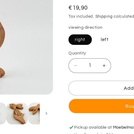
Regular
€19,90
price
Tax included.
Shipping
calculated
viewing direction
right
left
Quantity
Decrease
Increase
quantity
quantity
for
for
Easter
Easter
Add 
Bunny
Bunny
made
made
Buy
of
of
wood
wood
-
-
Paul
Paul
Pickup available at
Moebelman