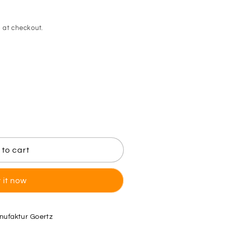
 at checkout.
to cart
 it now
ufaktur Goertz