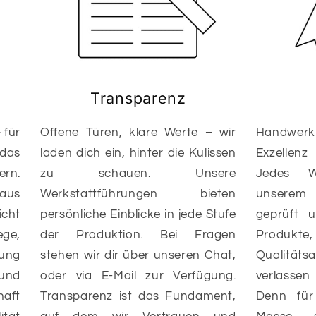
Transparenz
 für
Offene Türen, klare Werte – wir
Handwerk 
 das
laden dich ein, hinter die Kulissen
Exzellen
ern.
zu schauen. Unsere
Jedes W
aus
Werkstattführungen bieten
unserem
icht
persönliche Einblicke in jede Stufe
geprüft u
ge,
der Produktion. Bei Fragen
Produkte
zung
stehen wir dir über unseren Chat,
Qualität
und
oder via E-Mail zur Verfügung.
verlasse
aft
Transparenz ist das Fundament,
Denn für