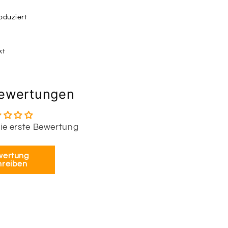
duziert
kt
ewertungen
die erste Bewertung
wertung
hreiben