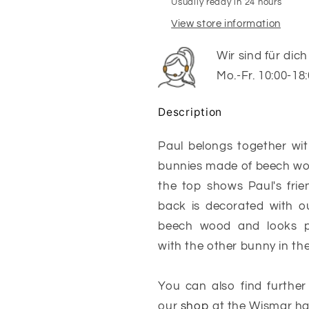
Usually ready in 24 hours
View store information
Wir sind für dic
Mo.-Fr. 10:00-18
Description
Paul belongs together wi
bunnies made of beech woo
the top shows Paul's frien
back is decorated with ou
beech wood and looks pa
with the other bunny in the
You can also find further
our
shop
at the Wismar ha