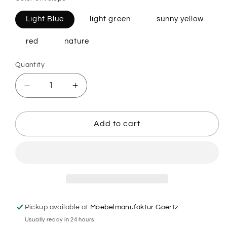
Light Blue
light green
sunny yellow
red
nature
Quantity
Decrease
Increase
quantity
quantity
for
for
Wooden
Wooden
Add to cart
Easter
Easter
Card
Card
-
-
Papaja
Papaja
&amp;
&amp;
Pepito
Pepito
Pickup available at
Moebelmanufaktur Goertz
Usually ready in 24 hours