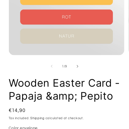
Open
media
1
of
1
/
9
in
modal
Wooden Easter Card -
Papaja &amp; Pepito
Regular
€14,90
price
Tax included.
Shipping
calculated at checkout.
Color envelope