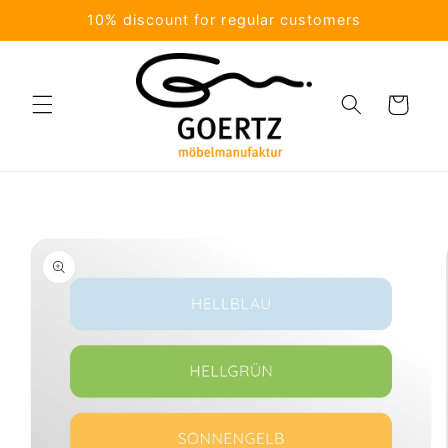
Skip to
10% discount for regular customers
content
Cart
Skip to
product
information