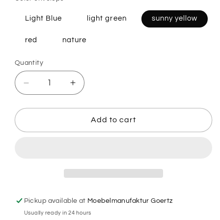
Light Blue
light green
sunny yellow
red
nature
Quantity
Decrease
Increase
quantity
quantity
for
for
Wooden
Wooden
Add to cart
Easter
Easter
Card
Card
-
-
Papaja
Papaja
&amp;
&amp;
Pepito
Pepito
Pickup available at
Moebelmanufaktur Goertz
Usually ready in 24 hours