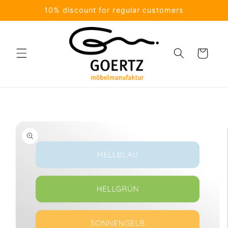
Skip to
10% discount for regular customers
content
Cart
Skip to
product
information