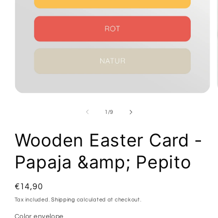
Open
media
1
of
1
/
9
in
modal
Wooden Easter Card -
Papaja &amp; Pepito
Regular
€14,90
price
Tax included.
Shipping
calculated at checkout.
Color envelope