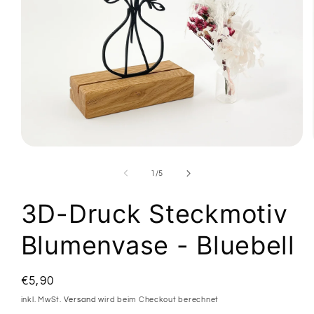
Medien
1
in
von
1
/
5
Modal
öffnen
3D-Druck Steckmotiv
Blumenvase - Bluebell
Normaler
€5,90
Preis
inkl. MwSt.
Versand
wird beim Checkout berechnet