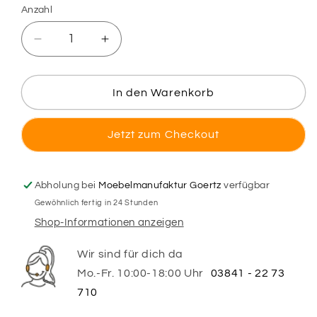
Anzahl
Verringere
Erhöhe
die
die
Menge
Menge
für
für
In den Warenkorb
3D-
3D-
Druck
Druck
Jetzt zum Checkout
Steckmotiv
Steckmotiv
Blumenvase
Blumenvase
-
-
Bluebell
Bluebell
Abholung bei
Moebelmanufaktur Goertz
verfügbar
Gewöhnlich fertig in 24 Stunden
Shop-Informationen anzeigen
Wir sind für dich da
Mo.-Fr. 10:00-18:00 Uhr
03841 - 22 73
710