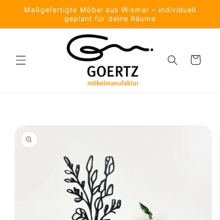
Direkt
Maßgefertigte Möbel aus Wismar – individuell
zum
geplant für deine Räume
Inhalt
Warenkorb
oduktinformationen
ringen