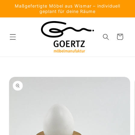
Direkt
Maßgefertigte Möbel aus Wismar – individuell
zum
geplant für deine Räume
Inhalt
Warenkorb
oduktinformationen
ringen