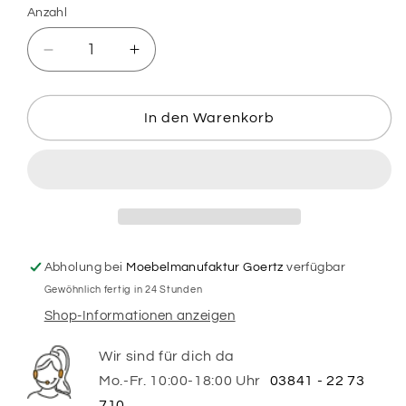
Anzahl
Verringere
Erhöhe
die
die
Menge
Menge
für
für
In den Warenkorb
Eierbecher
Eierbecher
aus
aus
Holz
Holz
-
-
Larissa
Larissa
Abholung bei
Moebelmanufaktur Goertz
verfügbar
Gewöhnlich fertig in 24 Stunden
Shop-Informationen anzeigen
Wir sind für dich da
Mo.-Fr. 10:00-18:00 Uhr
03841 - 22 73
710