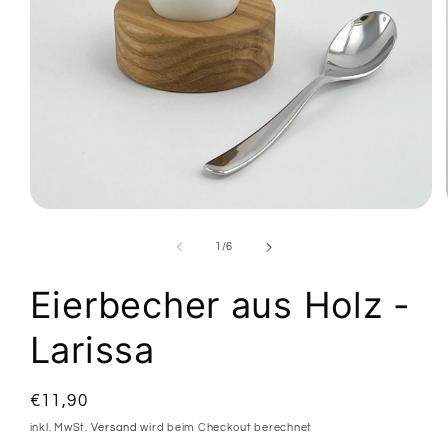
Medien
1
in
von
1
/
6
Modal
öffnen
Eierbecher aus Holz -
Larissa
Normaler
€11,90
Preis
inkl. MwSt.
Versand
wird beim Checkout berechnet